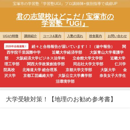
宝塚市の学習塾『学習塾UGI』プロ講師陣×個別指導で成績UP
君の志望校はどこだ / 宝塚市の
学習塾『UGI』
UGIの特徴
講師紹介
コース&案内
入塾の流れ
校舎案内
お問い合わせ
続々と合格報告が届いています！！（途中報告） 関
2026年合格速報！
西学院千里国際中学 近畿大学経済学部 大阪青山大学看護学
部 大阪経済大学ビジネス法学科 立命館大学文学部 近畿大学
理工学部 関西大学政策創造学部 同志社大学文学部 仁川学
院高校 北海道大学 総合理系 京都大学文学部 大阪大学 金
沢大学 京都工芸繊維大学 大阪公立大学農学部 奈良女子大学生
活環境学部
大学受験対策！【地理のお勧め参考書】