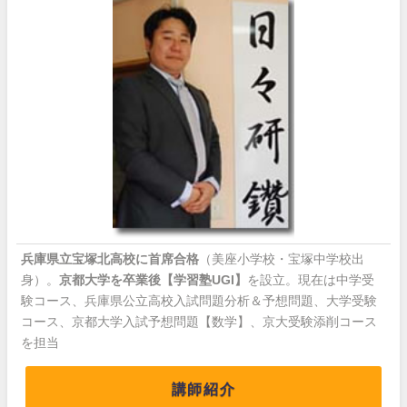
兵庫県立宝塚北高校に首席合格
（美座小学校・宝塚中学校出
身）。
京都大学を卒業後【学習塾UGI】
を設立。現在は中学受
験コース、兵庫県公立高校入試問題分析＆予想問題、大学受験
コース、京都大学入試予想問題【数学】、京大受験添削コース
を担当
講師紹介