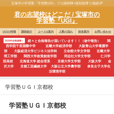
宝塚市の学習塾『学習塾UGI』プロ講師陣×個別指導で成績UP
君の志望校はどこだ / 宝塚市の
学習塾『UGI』
UGIの特徴
講師紹介
コース&案内
入塾の流れ
校舎案内
お問い合わせ
続々と合格報告が届いています！！（途中報告） 関
2026年合格速報！
西学院千里国際中学 近畿大学経済学部 大阪青山大学看護学
部 大阪経済大学ビジネス法学科 立命館大学文学部 近畿大学
理工学部 関西大学政策創造学部 同志社大学文学部 仁川学
院高校 北海道大学 総合理系 京都大学文学部 大阪大学 金
沢大学 京都工芸繊維大学 大阪公立大学農学部 奈良女子大学生
活環境学部
学習塾ＵＧＩ京都校
学習塾ＵＧＩ京都校