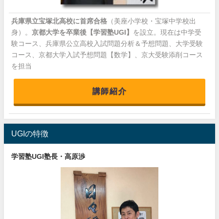
兵庫県立宝塚北高校に首席合格
（美座小学校・宝塚中学校出
身）。
京都大学を卒業後【学習塾UGI】
を設立。現在は中学受
験コース、兵庫県公立高校入試問題分析＆予想問題、大学受験
コース、京都大学入試予想問題【数学】、京大受験添削コース
を担当
講師紹介
UGIの特徴
学習塾UGI塾長・高原渉