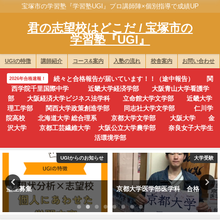
宝塚市の学習塾『学習塾UGI』プロ講師陣×個別指導で成績UP
君の志望校はどこだ / 宝塚市の
学習塾『UGI』
UGIの特徴
講師紹介
コース&案内
入塾の流れ
校舎案内
お問い合わせ
続々と合格報告が届いています！！（途中報告） 関
2026年合格速報！
西学院千里国際中学 近畿大学経済学部 大阪青山大学看護学
部 大阪経済大学ビジネス法学科 立命館大学文学部 近畿大学
理工学部 関西大学政策創造学部 同志社大学文学部 仁川学
院高校 北海道大学 総合理系 京都大学文学部 大阪大学 金
沢大学 京都工芸繊維大学 大阪公立大学農学部 奈良女子大学生
活環境学部
UGIからのお知らせ
大学受験
塾生募集
京都大学医学部医学科 合格