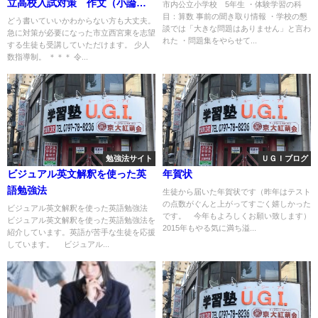
立高校入試対策 作文（小論
市内公立小学校 5年生 ・体験学習の科
目：算数 事前の聞き取り情報 ・学校の懇
文）
どう書いていいかわからない方も大丈夫。
談では「大きな問題はありません」と言わ
急に対策が必要になった市立西宮東を志望
れた ・問題集をやらせて...
する生徒も受講していただけます。 少人
数指導制。 ＊＊＊ 令...
勉強法サイト
ＵＧＩブログ
ビジュアル英文解釈を使った英
年賀状
語勉強法
生徒から届いた年賀状です（昨年はテスト
の点数がぐんと上がってすごく嬉しかった
ビジュアル英文解釈を使った英語勉強法
です。 今年もよろしくお願い致します）
ビジュアル英文解釈を使った英語勉強法を
2015年もやる気に満ち溢...
紹介しています。英語が苦手な生徒を応援
しています。 ビジュアル...