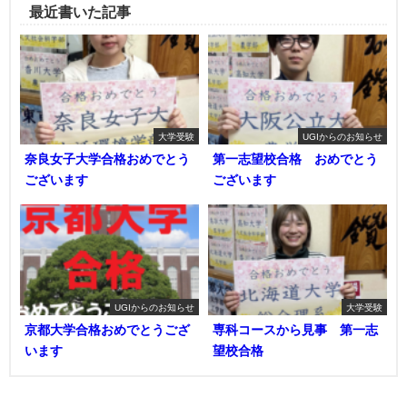
最近書いた記事
大学受験
UGIからのお知らせ
奈良女子大学合格おめでとう
第一志望校合格 おめでとう
ございます
ございます
UGIからのお知らせ
大学受験
京都大学合格おめでとうござ
専科コースから見事 第一志
います
望校合格