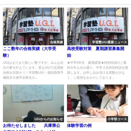
合格実績
学習塾UGI最新ニュース
ここ数年の合格実績（大学受
高校受験対策 夏期講習募集開
験）
始
UGIはまだまだ新しい塾ですが、みんな自
★中学3年生 夏期講習★特別特訓のご案
分の夢を叶えています。君もUGIで志望校
内今年も次の通り、中学３生特別特訓を開
合格を目指そう！学習塾UGI・個別指導予
講します。お申し込み頂ける席数が少な
備校京大進学会塾生の...
く、ご迷惑をおかけしておりま...
UGIからのお知らせ
小学部コース
お待たせしました 兵庫県公
体験学習の例