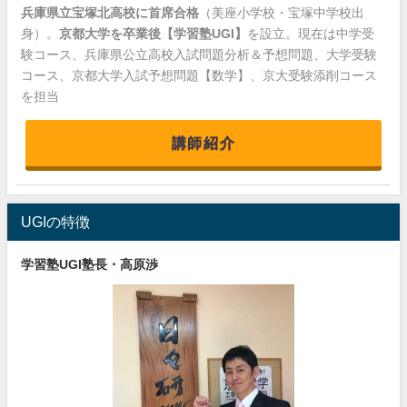
兵庫県立宝塚北高校に首席合格
（美座小学校・宝塚中学校出
身）。
京都大学を卒業後【学習塾UGI】
を設立。現在は中学受
験コース、兵庫県公立高校入試問題分析＆予想問題、大学受験
コース、京都大学入試予想問題【数学】、京大受験添削コース
を担当
講師紹介
UGIの特徴
学習塾UGI塾長・高原渉