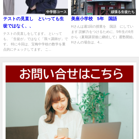
中学部コース
頑張る生徒たち
テストの見直し といっても生
美座小学校 5年 国語
徒ではなく、、
Hさんは週1回の授業を 国語 にしてい
ます 読解力をつけるために、5年生の9月
テストの見直しをしてます。 といって
から（夏期講習後に継続して）通塾開始。
も、「生徒が」ではなく「我々講師が」で
Hさんの場合は、4...
す。 特に今回は、宝梅中学校の数学を重
点的にチェックしてます。 こ...