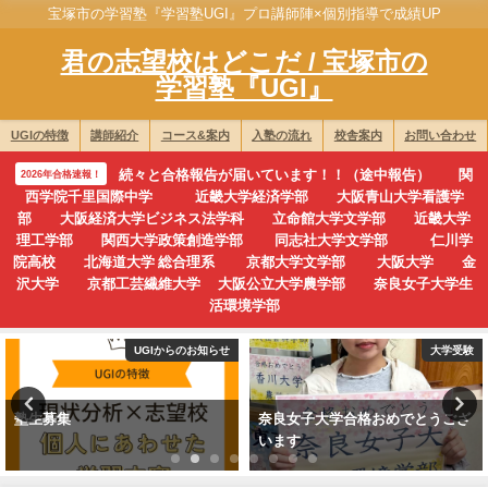
宝塚市の学習塾『学習塾UGI』プロ講師陣×個別指導で成績UP
君の志望校はどこだ / 宝塚市の
学習塾『UGI』
UGIの特徴
講師紹介
コース&案内
入塾の流れ
校舎案内
お問い合わせ
続々と合格報告が届いています！！（途中報告） 関
2026年合格速報！
西学院千里国際中学 近畿大学経済学部 大阪青山大学看護学
部 大阪経済大学ビジネス法学科 立命館大学文学部 近畿大学
理工学部 関西大学政策創造学部 同志社大学文学部 仁川学
院高校 北海道大学 総合理系 京都大学文学部 大阪大学 金
沢大学 京都工芸繊維大学 大阪公立大学農学部 奈良女子大学生
活環境学部
UGIからのお知らせ
大学受験
塾生募集
奈良女子大学合格おめでとうござ
います