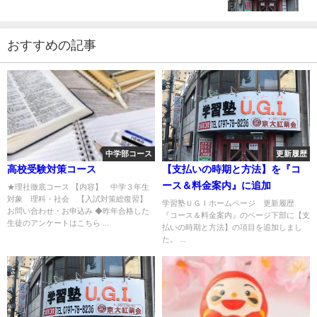
おすすめの記事
中学部コース
更新履歴
高校受験対策コース
【支払いの時期と方法】を『コ
ース＆料金案内』に追加
★理社徹底コース 【内容】 中学３年生
対象 理科・社会 【入試対策総復習】
学習塾ＵＧＩホームページ 更新履歴
お問い合わせ・お申込み ◆昨年合格した
『コース＆料金案内』のページ下部に【支
生徒のアンケートはこちら ...
払いの時期と方法】の項目を追加しまし
た。 ...