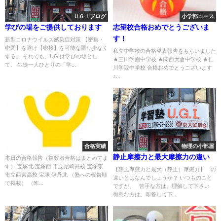
ＵＧＩブログ
小学部コース
学びの場をご提供しております
志望校合格おめでとうございま
す！
新型コロナウイルス感染症対策 【密集・
密閉】を避け【密接】を可能な限り少なく
私立中学校の合格発表報告をもらいました
する。 それでも、UGIは学びの場とし
★三田学園中学校 ★関西大倉中学校 ★仁
て、 生徒一人ひとりの「学...
川学院中学校 合格おめでとうございます
♪...
合格実績
物理の小部屋
静止摩擦力と最大摩擦力の違い
本日の合格報告（複数者合格はまとめてま
す） 宝塚北 宝塚西 市立尼崎高校 宝塚東
【静止摩擦力と最大（静止）摩擦力】 の
市立西宮高校 宝塚 伊丹北 （塾への報告順
違いとはなんでしょうか？ いつものこと
で掲載） （昨...
ですが、 苦手な方は、理解して下さい
得意な方は、即答して下...