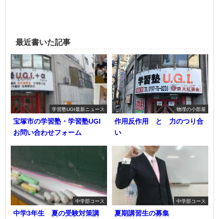
最近書いた記事
学習塾UGI最新ニュース
物理の小部屋
宝塚市の学習塾・学習塾UGI
作用反作用 と 力のつり合
お問い合わせフォーム
い
中学部コース
中学部コース
中学3年生 夏の受験対策講
夏期講習生の募集