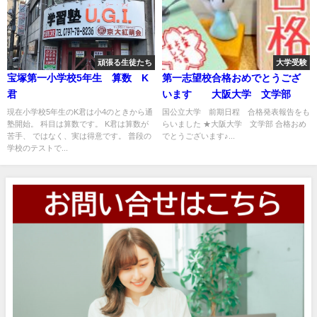
頑張る生徒たち
大学受験
宝塚第一小学校5年生 算数 K
第一志望校合格おめでとうござ
君
います 大阪大学 文学部
現在小学校5年生のK君は小4のときから通
国公立大学 前期日程 合格発表報告をも
塾開始。 科目は算数です。 K君は算数が
らいました ★大阪大学 文学部 合格おめ
苦手、 ではなく、実は得意です。 普段の
でとうございます♪...
学校のテストで...