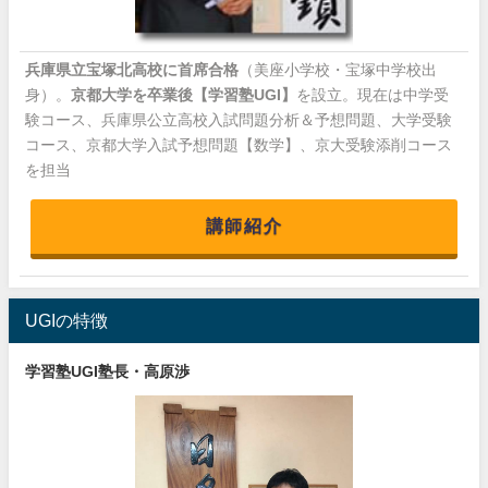
兵庫県立宝塚北高校に首席合格
（美座小学校・宝塚中学校出
身）。
京都大学を卒業後【学習塾UGI】
を設立。現在は中学受
験コース、兵庫県公立高校入試問題分析＆予想問題、大学受験
コース、京都大学入試予想問題【数学】、京大受験添削コース
を担当
講師紹介
UGIの特徴
学習塾UGI塾長・高原渉