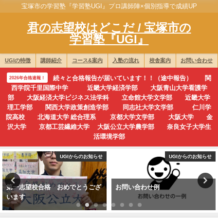
宝塚市の学習塾『学習塾UGI』プロ講師陣×個別指導で成績UP
君の志望校はどこだ / 宝塚市の
学習塾『UGI』
UGIの特徴
講師紹介
コース&案内
入塾の流れ
校舎案内
お問い合わせ
続々と合格報告が届いています！！（途中報告） 関
2026年合格速報！
西学院千里国際中学 近畿大学経済学部 大阪青山大学看護学
部 大阪経済大学ビジネス法学科 立命館大学文学部 近畿大学
理工学部 関西大学政策創造学部 同志社大学文学部 仁川学
院高校 北海道大学 総合理系 京都大学文学部 大阪大学 金
沢大学 京都工芸繊維大学 大阪公立大学農学部 奈良女子大学生
活環境学部
UGIからのお知らせ
UGIからのお知らせ
第一志望校合格 おめでとうござ
お問い合わせ例
います