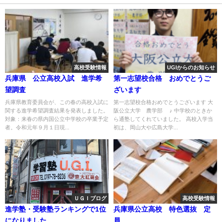
高校受験情報
UGIからのお知らせ
兵庫県 公立高校入試 進学希
第一志望校合格 おめでとうご
望調査
ざいます
兵庫県教育委員会が、この春の高校入試に
第一志望校合格おめでとうございます 大
関する進学希望調査結果を発表しました。
阪公立大学 農学部 ♪ 中学校のときか
対象：来春の県内国公立中学校の卒業予定
ら通塾してくれていました。 高校入学当
者。令和元年９月１日現...
初は、岡山大や広島大学...
ＵＧＩブログ
高校受験情報
進学塾・受験塾ランキングで1位
兵庫県公立高校 特色選抜 定
になりました。
員