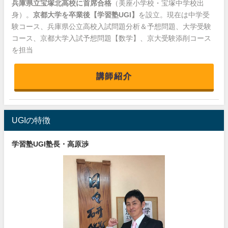
兵庫県立宝塚北高校に首席合格
（美座小学校・宝塚中学校出
身）。
京都大学を卒業後【学習塾UGI】
を設立。現在は中学受
験コース、兵庫県公立高校入試問題分析＆予想問題、大学受験
コース、京都大学入試予想問題【数学】、京大受験添削コース
を担当
講師紹介
UGIの特徴
学習塾UGI塾長・高原渉