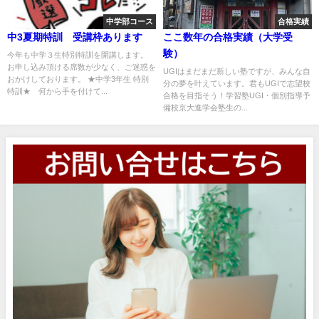
中学部コース
合格実績
中3夏期特訓 受講枠あります
ここ数年の合格実績（大学受
験）
今年も中学３生特別特訓を開講します。
お申し込み頂ける席数が少なく、ご迷惑を
UGIはまだまだ新しい塾ですが、みんな自
おかけしております。 ★中学3年生 特別
分の夢を叶えています。君もUGIで志望校
特訓★ 何から手を付けて...
合格を目指そう！学習塾UGI・個別指導予
備校京大進学会塾生の...