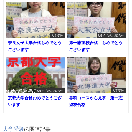
大学受験
UGIからのお知らせ
奈良女子大学合格おめでとう
第一志望校合格 おめでとう
ございます
ございます
UGIからのお知らせ
大学受験
京都大学合格おめでとうござ
専科コースから見事 第一志
います
望校合格
大学受験
の関連記事