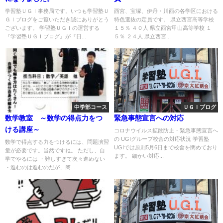
学習塾ＵＧＩ事務局です。いつも学習塾Ｕ
西宮、宝塚、伊丹・川西の各学区における
ＧＩブログをご覧いただき誠にありがとう
特色選抜の定員です。 県立西宮高等学校
ございます。 学習塾ＵＧＩの運営する
１５％ ４０人 県立西宮甲山高等学校 １
『学習塾ＵＧＩブログ』が『日...
５％ ２４人 県立西宮...
中学部コース
ＵＧＩブログ
数学教室 ～数学の得点力をつ
緊急事態宣言への対応
ける講座～
コロナウイルス拡散防止・緊急事態宣言へ
の UGIグループ校舎の対応状況 学習塾
数学で得点する力をつけるには、問題演習
UGIでは原則5月6日まで校舎を閉めており
量が必要です。当然ですね。 ただし、自
ます。 細かい対応...
学でやるには ・難しすぎて次々進めない
・進むのは進むのだが、簡...