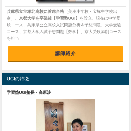
兵庫県立宝塚北高校に首席合格
（美座小学校・宝塚中学校出
身）。
京都大学を卒業後【学習塾UGI】
を設立。現在は中学受
験コース、兵庫県公立高校入試問題分析＆予想問題、大学受験
コース、京都大学入試予想問題【数学】、京大受験添削コース
を担当
講師紹介
UGIの特徴
学習塾UGI塾長・高原渉