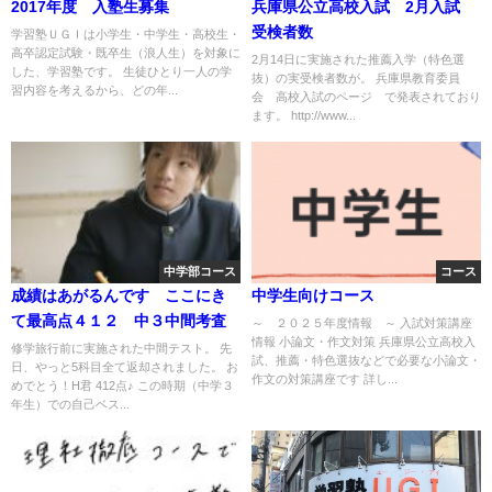
2017年度 入塾生募集
兵庫県公立高校入試 2月入試
受検者数
学習塾ＵＧＩは小学生・中学生・高校生・
高卒認定試験・既卒生（浪人生）を対象に
2月14日に実施された推薦入学（特色選
した、学習塾です。 生徒ひとり一人の学
抜）の実受検者数が。 兵庫県教育委員
習内容を考えるから、どの年...
会 高校入試のページ で発表されており
ます。 http://www...
中学部コース
コース
成績はあがるんです ここにき
中学生向けコース
て最高点４１２ 中３中間考査
～ ２０２５年度情報 ～ 入試対策講座
情報 小論文・作文対策 兵庫県公立高校入
修学旅行前に実施された中間テスト。 先
試、推薦・特色選抜などで必要な小論文・
日、やっと5科目全て返却されました。 お
作文の対策講座です 詳し...
めでとう！H君 412点♪ この時期（中学３
年生）での自己ベス...