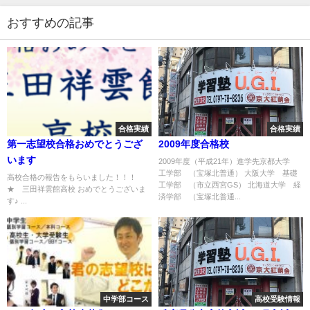
おすすめの記事
合格実績
合格実績
第一志望校合格おめでとうござ
2009年度合格校
います
2009年度（平成21年）進学先京都大学
工学部 （宝塚北普通） 大阪大学 基礎
高校合格の報告をもらいました！！！
工学部 （市立西宮GS） 北海道大学 経
★ 三田祥雲館高校 おめでとうございま
済学部 （宝塚北普通...
す♪ ...
中学部コース
高校受験情報