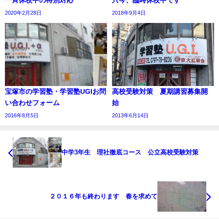
一斉休校中の特別対応
只今、臨時休校中です
2020年2月28日
2018年9月4日
宝塚市の学習塾・学習塾UGIお問
高校受験対策 夏期講習募集開
い合わせフォーム
始
2016年8月5日
2013年6月14日
中学3年生 理社徹底コース 公立高校受験対策
２０１６年も終わります 春を求めて