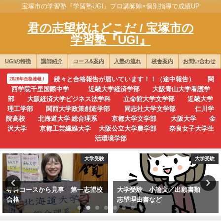
宝塚市の学習塾『学習塾UGI』プロ講師陣×個別指導で成績UP
君の志望校はどこだ / 宝塚市の
学習塾『UGI』
UGIの特徴
講師紹介
コース&案内
入塾の流れ
校舎案内
お問い合わせ
続々と合格報告が届いています！！（途中報告） 関
2026年合格速報！
西学院千里国際中学 近畿大学経済学部 大阪青山大学看護学
部 大阪経済大学ビジネス法学科 立命館大学文学部 近畿大学
理工学部 関西大学政策創造学部 同志社大学文学部 仁川学
院高校 北海道大学 総合理系 京都大学文学部 大阪大学 金
沢大学 京都工芸繊維大学 大阪公立大学農学部 奈良女子大学生
活環境学部
大学受験
大学受験
専科コースから見事 第一志望校
大学受験 小論文／出願書類
合格
志望理由書など