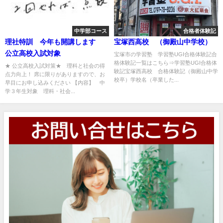
中学部コース
合格者体験記
理社特訓 今年も開講します
宝塚西高校 （御殿山中学校）
公立高校入試対象
宝塚市の学習塾 学習塾UGI合格体験記合
格体験記一覧はこちら⇒学習塾UGI合格体
★ 公立高校入試対策★ 理科と社会の得
験記宝塚西高校 合格体験記（御殿山中学
点力向上！ 席に限りがありますので、お
校卒）学校名（卒業した...
早目にお申し込みください 【内容】 中
学３年生対象 理科・社会...