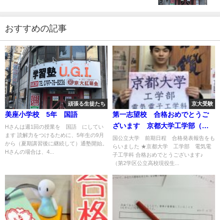
おすすめの記事
頑張る生徒たち
京大受験
美座小学校 5年 国語
第一志望校 合格おめでとうご
ざいます 京都大学工学部（美
Hさんは週1回の授業を 国語 にしてい
ます 読解力をつけるために、5年生の9月
座小・宝塚中・市立西宮から）
国公立大学 前期日程 合格発表報告をも
から（夏期講習後に継続して）通塾開始。
らいました ★京都大学 工学部 電気電
Hさんの場合は、4...
子工学科 合格おめでとうございます♪
（第2学区公立高校現役生...