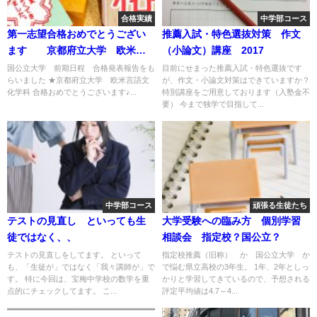
合格実績
中学部コース
第一志望合格おめでとうござい
推薦入試・特色選抜対策 作文
ます 京都府立大学 欧米言
（小論文）講座 2017
語文化学科
国公立大学 前期日程 合格発表報告をも
目前にせまった推薦入試・特色選抜です
らいました ★京都府立大学 欧米言語文
が、作文・小論文対策はできていますか？
化学科 合格おめでとうございます♪...
特別講座をご用意しております（入塾金不
要） 今まで独学で目指して...
中学部コース
頑張る生徒たち
テストの見直し といっても生
大学受験への臨み方 個別学習
徒ではなく、、
相談会 指定校？国公立？
テストの見直しをしてます。 といって
指定校推薦（旧称） か 国公立大学 か
も、「生徒が」ではなく「我々講師が」で
で悩む県立高校の3年生。 1年、2年としっ
す。 特に今回は、宝梅中学校の数学を重
かりと学習してきているので、予想される
点的にチェックしてます。 こ...
評定平均値は4.7～4...