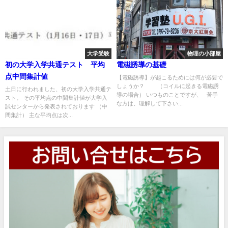
大学受験
物理の小部屋
初の大学入学共通テスト 平均
電磁誘導の基礎
点中間集計値
【電磁誘導】が起こるためには何が必要で
しょうか？ （コイルに起きる電磁誘
土日に行われました、初の大学入学共通テ
導の場合） いつものことですが、 苦手
スト。 その平均点の中間集計値が大学入
な方は、理解して下さい...
試センターから発表されております （中
間集計） 主な平均点は次...