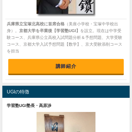
兵庫県立宝塚北高校に首席合格
（美座小学校・宝塚中学校出
身）。
京都大学を卒業後【学習塾UGI】
を設立。現在は中学受
験コース、兵庫県公立高校入試問題分析＆予想問題、大学受験
コース、京都大学入試予想問題【数学】、京大受験添削コース
を担当
講師紹介
UGIの特徴
学習塾UGI塾長・高原渉