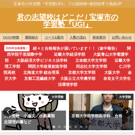
宝塚市の学習塾『学習塾UGI』プロ講師陣×個別指導で成績UP
君の志望校はどこだ / 宝塚市の
学習塾『UGI』
UGIの特徴
講師紹介
コース&案内
入塾の流れ
校舎案内
お問い合わせ
続々と合格報告が届いています！！（途中報告） 関
2026年合格速報！
西学院千里国際中学 近畿大学経済学部 大阪青山大学看護学
部 大阪経済大学ビジネス法学科 立命館大学文学部 近畿大学
理工学部 関西大学政策創造学部 同志社大学文学部 仁川学
院高校 北海道大学 総合理系 京都大学文学部 大阪大学 金
沢大学 京都工芸繊維大学 大阪公立大学農学部 奈良女子大学生
活環境学部
大学受験
大学受験
大学受験 小論文／出願書類
京都大学医学部医学科 合格
志望理由書など