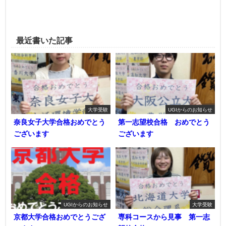
最近書いた記事
大学受験
UGIからのお知らせ
奈良女子大学合格おめでとう
第一志望校合格 おめでとう
ございます
ございます
UGIからのお知らせ
大学受験
京都大学合格おめでとうござ
専科コースから見事 第一志